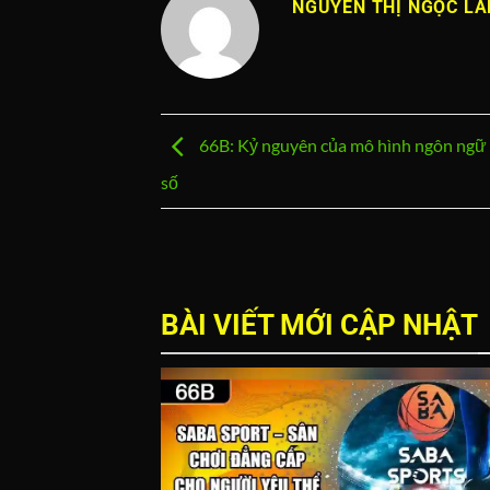
NGUYỄN THỊ NGỌC LA
66B: Kỷ nguyên của mô hình ngôn ngữ 
số
BÀI VIẾT MỚI CẬP NHẬT