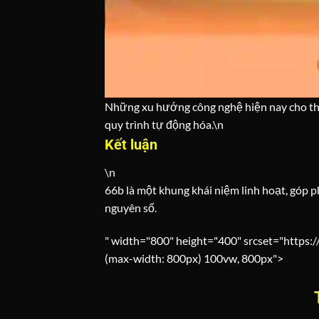
Những xu hướng công nghệ hiện nay cho thấ
quy trình tự động hóa.
\n
Kết luận
\n
66b là một khung khái niệm linh hoạt, góp ph
nguyên số.
" width="800" height="400" srcset="https:
(max-width: 800px) 100vw, 800px">