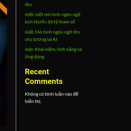
lớn
66B: một mô hình ngôn ngữ
kích thước 66 tỷ tham số
66B: Mô hình ngôn ngữ lớn
cho tương lai AI
66b: Khái niệm, tính năng và
ứng dụng
Recent
Comments
Không có bình luận nào để
hiển thị.