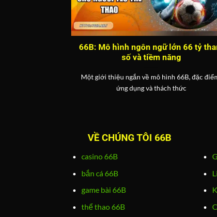
6 tỷ tham số
66B: Mô hình ngôn ngữ lớn 66 tỷ th
số và tiềm năng
ngôn ngữ lớn với
Một giới thiệu ngắn về mô hình 66B, đặc điể
rúc, huấn luyện
ứng dụng và thách thức
VỀ CHÚNG TÔI 66B
casino 66B
G
bắn cá 66B
L
game bài 66B
K
thể thao 66B
C