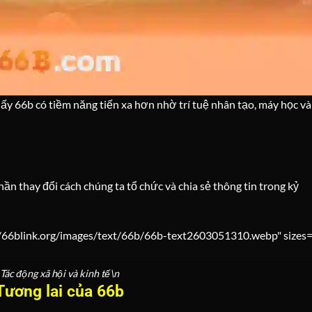
y 66b có tiềm năng tiến xa hơn nhờ trí tuệ nhân tạo, máy học và
ần thay đổi cách chúng ta tổ chức và chia sẻ thông tin trong kỷ
//66blink.org/images/text/66b/66b-text2603051310.webp" sizes=
Tác động xã hội và kinh tế\n
Tương lai của 66b