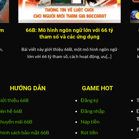
am
66B: Mô hình ngôn ngữ lớn với 66 tỷ
tham số và các ứng dụng
m,
Bài viết này giới thiệu 66B, một mô hình ngôn ngữ
lớn với 66 tỷ tham số, cách hoạt động, ưu[...]
HƯỚNG DẪN
GAME HOT
iới thiệu 66B
Đăng ký
T
iên hệ 66B
Đăng nhập
Đ
T
huyến mãi 66B
Nạp tiền
hính sách bảo mật 66B
Rút tiền