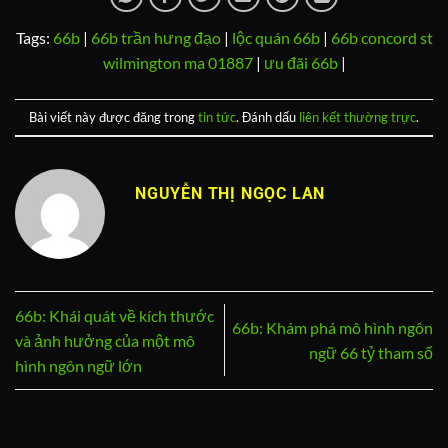
Tags:
66b
|
66b trần hưng đạo
|
lộc quán 66b
|
66b concord st
wilmington ma 01887
|
ưu đãi 66b
|
Bài viết này được đăng trong
tin tức
. Đánh dấu
liên kết thường trực
.
NGUYỄN THỊ NGỌC LAN
66b: Khái quát về kích thước
66b: Khám phá mô hình ngôn
và ảnh hưởng của một mô
ngữ 66 tỷ tham số
hình ngôn ngữ lớn