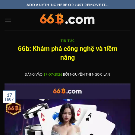
Bỏ
ADD ANYTHING HERE OR JUST REMOVE IT...
qua
nội
dung
TIN TỨC
66b: Khám phá công nghệ và tiềm
năng
ĐĂNG VÀO
17-07-2026
BỞI
NGUYỄN THỊ NGỌC LAN
17
Th07