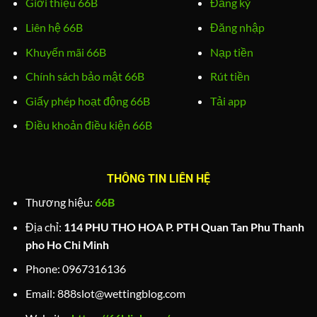
Giới thiệu 66B
Đăng ký
Liên hệ 66B
Đăng nhập
Khuyến mãi 66B
Nạp tiền
Chính sách bảo mật 66B
Rút tiền
Giấy phép hoạt động 66B
Tải app
Điều khoản điều kiện 66B
THÔNG TIN LIÊN HỆ
Thương hiệu:
66B
Địa chỉ:
114 PHU THO HOA P. PTH Quan Tan Phu Thanh
pho Ho Chi Minh
Phone:
0967316136
Email:
888slot@wettingblog.com