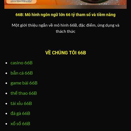
66B: Mô hình ngôn ngữ lớn 66 tỷ tham số và tiềm năng
Một giới thiệu ngắn về mô hình 66B, đặc điểm, ứng dụng và
thách thức
VỀ CHÚNG TÔI 66B
casino 66B
bắn cá 66B
game bài 66B
thể thao 66B
tài xỉu 66B
đá gà 66B
xổ số 66B