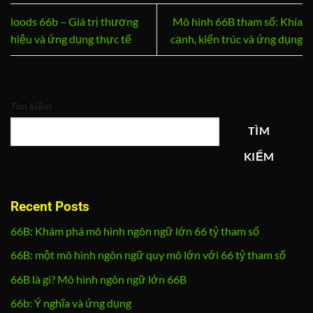
loods 66b – Giá trị thương
Mô hình 66B tham số: Khía
hiệu và ứng dụng thực tế
cạnh, kiến trúc và ứng dụng
Tìm kiếm
TÌM
KIẾM
Recent Posts
66B: Khám phá mô hình ngôn ngữ lớn 66 tỷ tham số
66B: một mô hình ngôn ngữ quy mô lớn với 66 tỷ tham số
66B là gì? Mô hình ngôn ngữ lớn 66B
66b: Ý nghĩa và ứng dụng