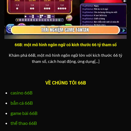
66B: một mô hình ngôn ngữ có kích thước 66 tỷ tham số
Khám phá 66B, một mô hình ngôn ngữ lớn với kích thước 66 tỷ
tham số, cách hoạt động, ứng dụng[...]
VỀ CHÚNG TÔI 66B
casino 66B
bắn cá 66B
game bài 66B
thể thao 66B