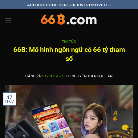
Bỏ
ADD ANYTHING HERE OR JUST REMOVE IT...
qua
nội
dung
TIN TỨC
66B: Mô hình ngôn ngữ có 66 tỷ tham
số
ĐĂNG VÀO
17-07-2026
BỞI
NGUYỄN THỊ NGỌC LAN
17
Th07