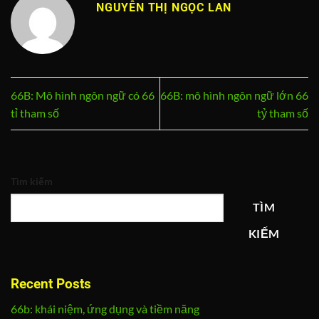
NGUYỄN THỊ NGỌC LAN
66B: Mô hình ngôn ngữ có 66
66B: mô hình ngôn ngữ lớn 66
tỉ tham số
tỷ tham số
Tìm kiếm
TÌM
KIẾM
Recent Posts
66b: khái niệm, ứng dụng và tiềm năng