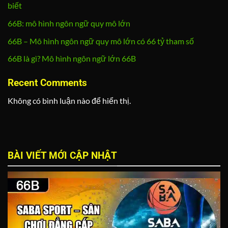
biết
66B: mô hình ngôn ngữ quy mô lớn
66B – Mô hình ngôn ngữ quy mô lớn có 66 tỷ tham số
66B là gì? Mô hình ngôn ngữ lớn 66B
Recent Comments
Không có bình luận nào để hiển thị.
BÀI VIẾT MỚI CẬP NHẬT