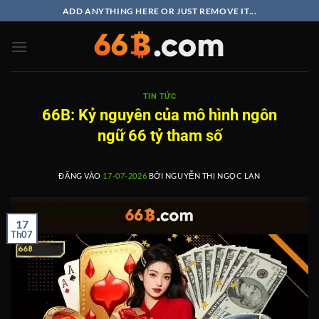
Bỏ
ADD ANYTHING HERE OR JUST REMOVE IT...
qua
nội
dung
TIN TỨC
66B: Kỷ nguyên của mô hình ngôn
ngữ 66 tỷ tham số
ĐĂNG VÀO
17-07-2026
BỞI
NGUYỄN THỊ NGỌC LAN
17
Th07