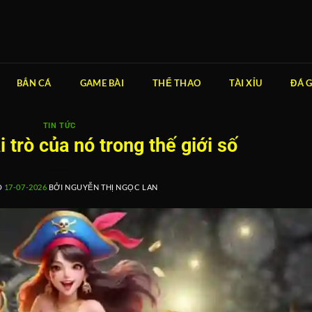
BẮN CÁ
GAME BÀI
THỂ THAO
TÀI XỈU
ĐÁ 
TIN TỨC
i trò của nó trong thế giới số
O
17-07-2026
BỞI
NGUYỄN THỊ NGỌC LAN