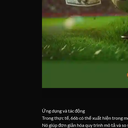
Ứng dụng và tác động
Trong thực tế, 66b có thể xuất hiện trong m
Nó giúp đơn giản hóa quy trình mô tả và so 