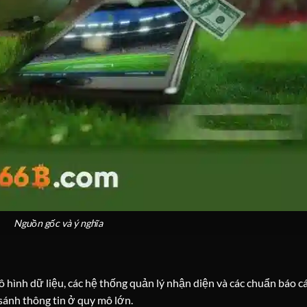
Nguồn gốc và ý nghĩa
ô hình dữ liệu, các hệ thống quản lý nhận diện và các chuẩn báo c
sánh thông tin ở quy mô lớn.