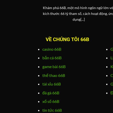
66b, một mô hình
Khám phá 66B, một mô hình ngôn ngữ lớn vớ
ỷ tham số, các
kích thước 66 tỷ tham số, cách hoạt động, ứn
dụng[...]
VỀ CHÚNG TÔI 66B
casino 66B
G
bắn cá 66B
L
game bài 66B
K
thể thao 66B
C
tài xỉu 66B
G
đá gà 66B
Đ
xổ số 66B
tin tức 66B