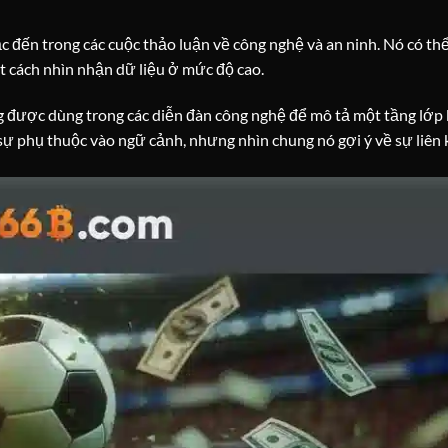
 đến trong các cuộc thảo luận về công nghệ và an ninh. Nó có th
 cách nhìn nhận dữ liệu ở mức độ cao.
được dùng trong các diễn đàn công nghệ để mô tả một tầng lớp 
sự phụ thuộc vào ngữ cảnh, nhưng nhìn chung nó gợi ý về sự liên 