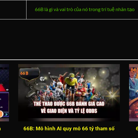
66B là gì và vai trò của nó trong trí tuệ nhân tạo
h
66B: Mô hình AI quy mô 66 tỷ tham số