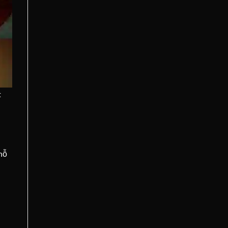
t
 hỗ