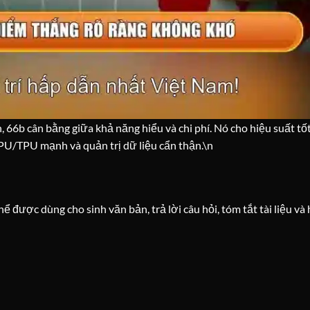
 66b cân bằng giữa khả năng hiểu và chi phí. Nó cho hiệu suất tố
PU/TPU mạnh và quản trị dữ liệu cẩn thận.
\n
 được dùng cho sinh văn bản, trả lời câu hỏi, tóm tắt tài liệu và