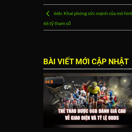
66b: Khai phóng sức mạnh của mô hìn
66 tỷ tham số
BÀI VIẾT MỚI CẬP NHẬT