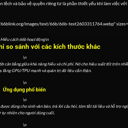
n lệch và bảo vệ quyền riêng tư là phần thiết yếu khi làm việc với
//66blink.org/images/text/66b/66b-text2603311764.webp" sizes=
Hiểu cách 66b hoạt động\n
i so sánh với các kích thước khác
\n
6b cân bằng giữa khả năng hiểu và chi phí. Nó cho hiệu suất tốt trên nhi
ạ tầng GPU/TPU mạnh và quản trị dữ liệu cẩn thận.
\n
Ứng dụng phổ biến
\n
ược dùng cho sinh văn bản, trả lời câu hỏi, tóm tắt tài liệu và hỗ trợ ng
 tự nhiên cho người dùng cuối.
\n