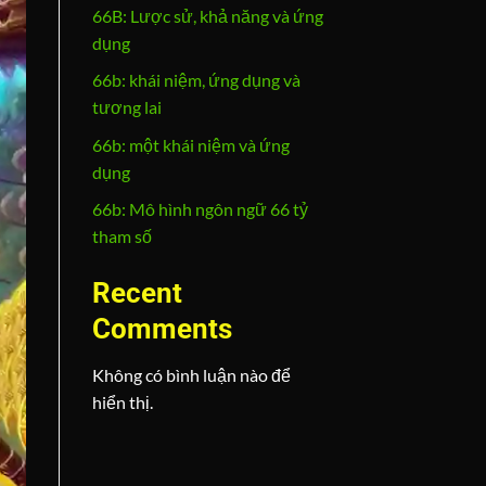
66B: Lược sử, khả năng và ứng
dụng
66b: khái niệm, ứng dụng và
tương lai
66b: một khái niệm và ứng
dụng
66b: Mô hình ngôn ngữ 66 tỷ
tham số
Recent
Comments
Không có bình luận nào để
hiển thị.