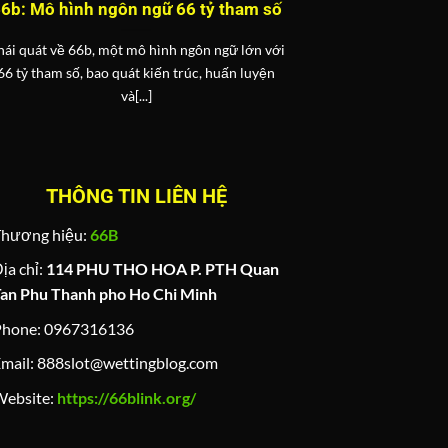
6b: Mô hình ngôn ngữ 66 tỷ tham số
ái quát về 66b, một mô hình ngôn ngữ lớn với
66 tỷ tham số, bao quát kiến trúc, huấn luyện
và[...]
THÔNG TIN LIÊN HỆ
hương hiệu:
66B
ịa chỉ:
114 PHU THO HOA P. PTH Quan
an Phu Thanh pho Ho Chi Minh
Phone:
0967316136
mail:
888slot@wettingblog.com
ebsite:
https://66blink.org/