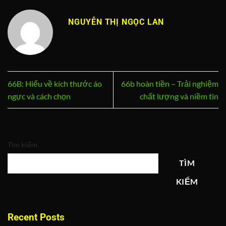
NGUYỄN THỊ NGỌC LAN
66B: Hiểu về kích thước áo
66b hoàn tiền – Trải nghiệm
ngực và cách chọn
chất lượng và niềm tin
Tìm kiếm
TÌM
KIẾM
Recent Posts