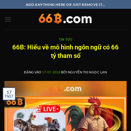
Bỏ
ADD ANYTHING HERE OR JUST REMOVE IT...
qua
nội
dung
TIN TỨC
66B: Hiểu về mô hình ngôn ngữ có 66
tỷ tham số
ĐĂNG VÀO
17-07-2026
BỞI
NGUYỄN THỊ NGỌC LAN
17
Th07