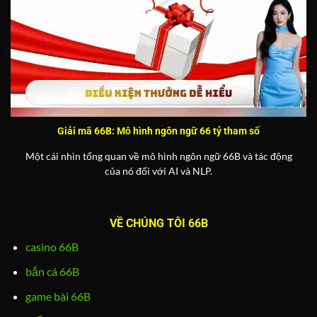
Giải mã 66B: Mô hình ngôn ngữ 66 tỷ tham số
Một cái nhìn tổng quan về mô hình ngôn ngữ 66B và tác động
của nó đối với AI và NLP.
VỀ CHÚNG TÔI 66B
casino 66B
bắn cá 66B
game bài 66B