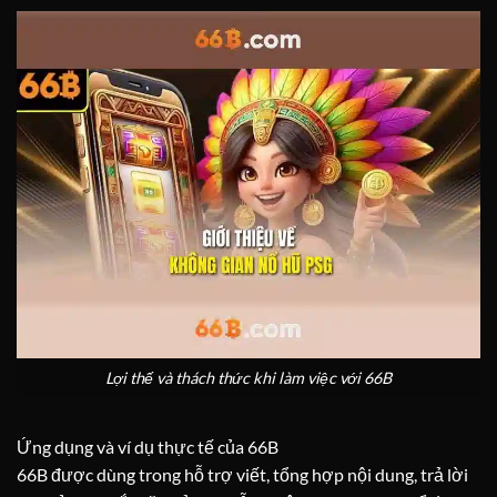
Lợi thế và thách thức khi làm việc với 66B
Ứng dụng và ví dụ thực tế của 66B
66B được dùng trong hỗ trợ viết, tổng hợp nội dung, trả lời