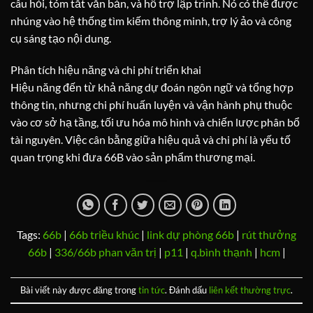
câu hỏi, tóm tắt văn bản, và hỗ trợ lập trình. Nó có thể được
nhúng vào hệ thống tìm kiếm thông minh, trợ lý ảo và công
cụ sáng tạo nội dung.
Phân tích hiệu năng và chi phí triển khai
Hiệu năng đến từ khả năng dự đoán ngôn ngữ và tổng hợp
thông tin, nhưng chi phí huấn luyện và vận hành phụ thuộc
vào cơ sở hạ tầng, tối ưu hóa mô hình và chiến lược phân bổ
tài nguyên. Việc cân bằng giữa hiệu quả và chi phí là yếu tố
quan trọng khi đưa 66B vào sản phẩm thương mại.
Tags:
66b
|
66b triều khúc
|
link dự phòng 66b
|
rút thưởng
66b
|
336/66b phan văn trị
|
p11
|
q.bình thạnh
|
hcm
|
Bài viết này được đăng trong
tin tức
. Đánh dấu
liên kết thường trực
.